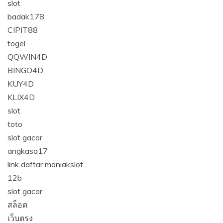
slot
badak178
CIPIT88
togel
QQWIN4D
BINGO4D
KUY4D
KLIX4D
slot
toto
slot gacor
angkasa17
link daftar maniakslot
12b
slot gacor
สล็อต
เว็บตรง