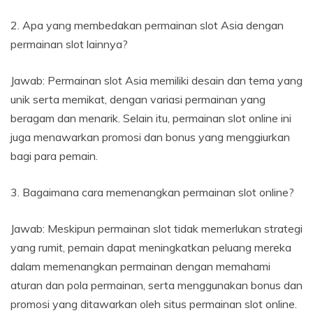
2. Apa yang membedakan permainan slot Asia dengan
permainan slot lainnya?
Jawab: Permainan slot Asia memiliki desain dan tema yang
unik serta memikat, dengan variasi permainan yang
beragam dan menarik. Selain itu, permainan slot online ini
juga menawarkan promosi dan bonus yang menggiurkan
bagi para pemain.
3. Bagaimana cara memenangkan permainan slot online?
Jawab: Meskipun permainan slot tidak memerlukan strategi
yang rumit, pemain dapat meningkatkan peluang mereka
dalam memenangkan permainan dengan memahami
aturan dan pola permainan, serta menggunakan bonus dan
promosi yang ditawarkan oleh situs permainan slot online.