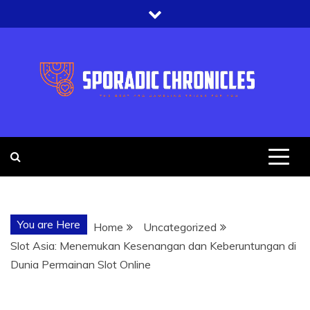
Skip
to
content
THE BEST PRO GAMBLING TRICKS
SPORADIC
FOR YOU
CHRONICLES
You are Here
Home
Uncategorized
Slot Asia: Menemukan Kesenangan dan Keberuntungan di
Dunia Permainan Slot Online