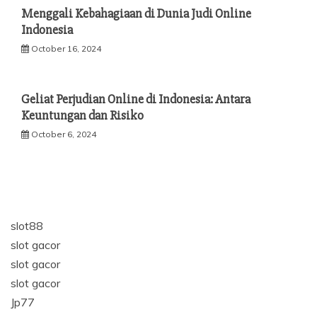
Menggali Kebahagiaan di Dunia Judi Online
Indonesia
October 16, 2024
Geliat Perjudian Online di Indonesia: Antara
Keuntungan dan Risiko
October 6, 2024
slot88
slot gacor
slot gacor
slot gacor
Jp77